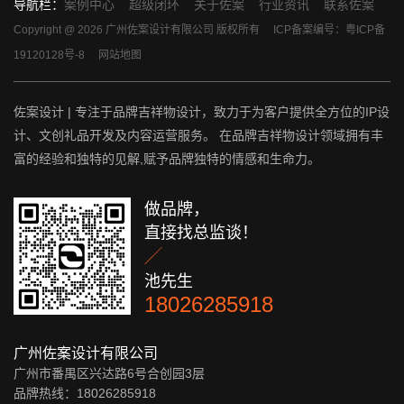
导航栏：
案例中心
超级闭环
关于佐案
行业资讯
联系佐案
Copyright @ 2026 广州佐案设计有限公司 版权所有
ICP备案编号：粤ICP备
19120128号-8
网站地图
佐案设计 | 专注于品牌吉祥物设计，致力于为客户提供全方位的IP设
计、文创礼品开发及内容运营服务。 在品牌吉祥物设计领域拥有丰
富的经验和独特的见解,赋予品牌独特的情感和生命力。
做品牌，
直接找总监谈！

池先生
18026285918
广州佐案设计有限公司
广州市番禺区兴达路6号合创园3层
品牌热线：18026285918