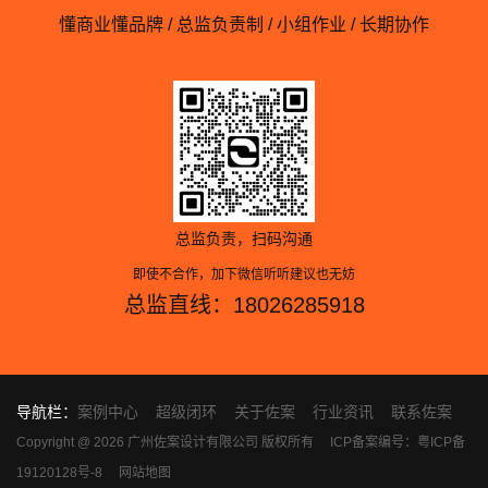
懂商业懂品牌 / 总监负责制 / 小组作业 / 长期协作
总监负责，扫码沟通
即使不合作，加下微信听听建议也无妨
总监直线：18026285918
导航栏：
案例中心
超级闭环
关于佐案
行业资讯
联系佐案
Copyright @ 2026 广州佐案设计有限公司 版权所有
ICP备案编号：粤ICP备
19120128号-8
网站地图