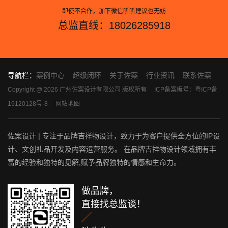
即使不合作，加下微信听听建议也无妨
总监直线：18026285918
导航栏：
案例中心
超级闭环
关于佐案
行业资讯
联系佐案
Copyright @ 2026 广州佐案设计有限公司 版权所有
ICP备案编号：粤ICP备
19120128号-8
网站地图
佐案设计 | 专注于品牌吉祥物设计，致力于为客户提供全方位的IP设
计、文创礼品开发及内容运营服务。 在品牌吉祥物设计领域拥有丰
富的经验和独特的见解,赋予品牌独特的情感和生命力。
做品牌，
直接找总监谈！
