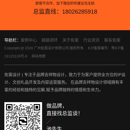
即使不合作，加下微信听听建议也无妨
总监直线：18026285918
导航栏：
案例中心
超级闭环
关于佐案
行业资讯
联系佐案
Copyright @ 2026 广州佐案设计有限公司 版权所有
ICP备案编号：粤ICP备
19120128号-8
网站地图
佐案设计 | 专注于品牌吉祥物设计，致力于为客户提供全方位的IP设
计、文创礼品开发及内容运营服务。 在品牌吉祥物设计领域拥有丰
富的经验和独特的见解,赋予品牌独特的情感和生命力。
做品牌，
直接找总监谈！

池先生