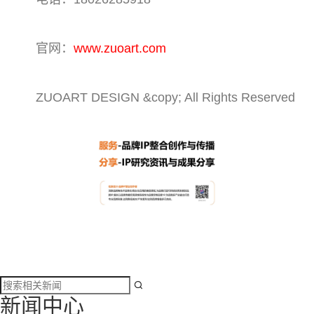
官网：
www.zuoart.com
ZUOART DESIGN &copy; All Rights Reserved

新闻中心