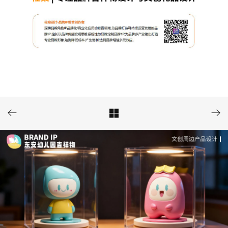


