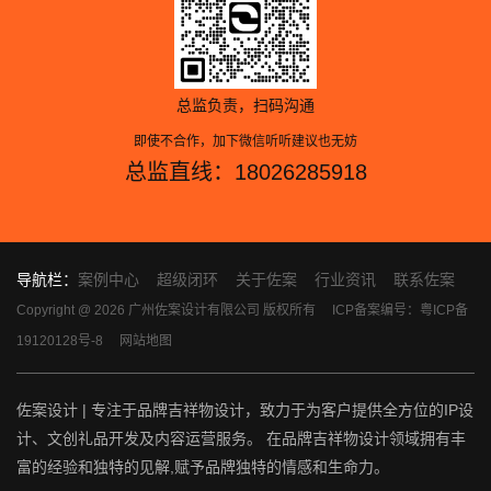
总监负责，扫码沟通
即使不合作，加下微信听听建议也无妨
总监直线：18026285918
导航栏：
案例中心
超级闭环
关于佐案
行业资讯
联系佐案
Copyright @ 2026 广州佐案设计有限公司 版权所有
ICP备案编号：粤ICP备
19120128号-8
网站地图
佐案设计 | 专注于品牌吉祥物设计，致力于为客户提供全方位的IP设
计、文创礼品开发及内容运营服务。 在品牌吉祥物设计领域拥有丰
富的经验和独特的见解,赋予品牌独特的情感和生命力。