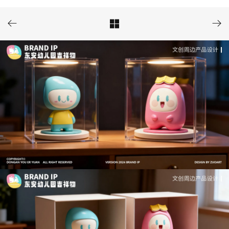


