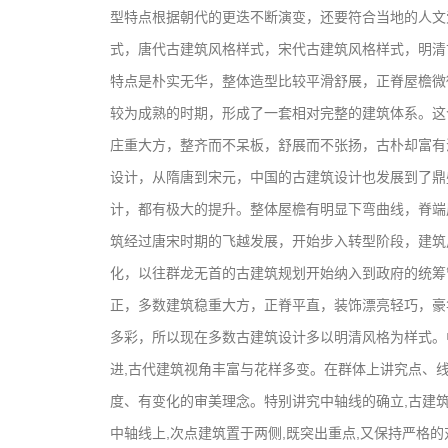
型特点根据朝代的更迭不断演变，还要符合当地的人文
式，唐代古建筑风格样式，宋代古建筑风格样式，明清
特点是朴实无华，整体造型比较平滑舒展，正脊屋檐微
较为成熟的时期，形成了一套相对完整的建筑体系。这
庄重大方，整齐而不呆板，舒展而不张扬，古朴却富有
设计，从隋唐到宋元，中国的古建筑设计也发展到了鼎
计，都有极大的提升。整体屋檐有明显下弯曲线，脊端
筑经过唐宋时期的飞越发展，开始步入转型阶段，建筑
化，以往群龙无首的古建筑规划开始纳入到政府的统筹
正，多数建筑稳重大方，正脊平直，装饰漂亮轻巧，豪
多彩，所以现在多数古建筑设计多以明清风格为样式。
进,古代建筑视角丰富与花样多变。在群体上讲究点、
度、有变化的审美理念。特别讲究中轴线的确立,古建筑
中轴线上,次点建筑置于两侧,既突出重点,又保持严格