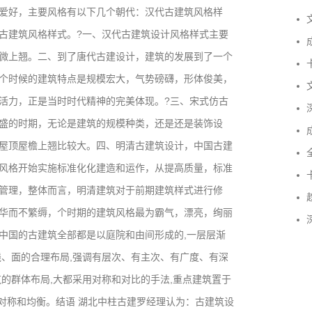
爱好，主要风格有以下几个朝代：汉代古建筑风格样
文
古建筑风格样式。?一、汉代古建筑设计风格样式主要
成
微上翘。二、到了唐代古建设计，建筑的发展到了一个
卡
个时候的建筑特点是规模宏大，气势磅礴，形体俊美，
文
活力，正是当时时代精神的完美体现。?三、宋式仿古
深
盛的时期，无论是建筑的规模种类，还是还是装饰设
成
屋顶屋檐上翘比较大。四、明清古建筑设计，中国古建
全
风格开始实施标准化化建造和运作，从提高质量，标准
卡
管理，整体而言，明清建筑对于前期建筑样式进行修
趋
华而不繁缛，个时期的建筑风格最为霸气，漂亮，绚丽
深
中国的古建筑全部都是以庭院和由间形成的,一层层渐
线、面的合理布局,强调有层次、有主次、有广度、有深
的群体布局,大都采用对称和对比的手法,重点建筑置于
的对称和均衡。结语 湖北中柱古建罗经理认为：古建筑设