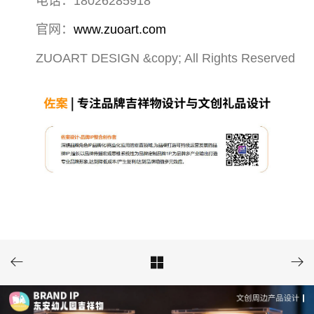
电话：18026285918
官网：
www.zuoart.com
ZUOART DESIGN &copy; All Rights Reserved


