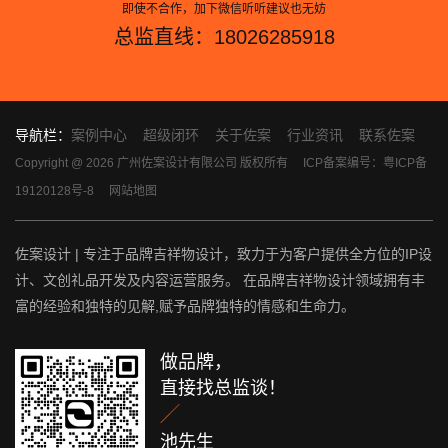
即使不合作，加下微信听听建议也无妨
总监直线：18026285918
导航栏：
案例中心
超级闭环
关于佐案
行业资讯
联系佐案
Copyright @ 2026 广州佐案设计有限公司 版权所有
ICP备案编号：粤ICP备
19120128号-8
网站地图
佐案设计 | 专注于品牌吉祥物设计，致力于为客户提供全方位的IP设
计、文创礼品开发及内容运营服务。 在品牌吉祥物设计领域拥有丰
富的经验和独特的见解,赋予品牌独特的情感和生命力。
做品牌，
直接找总监谈！

池先生