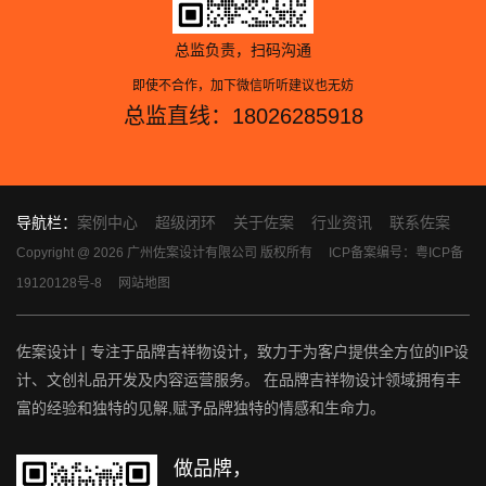
总监负责，扫码沟通
即使不合作，加下微信听听建议也无妨
总监直线：18026285918
导航栏：
案例中心
超级闭环
关于佐案
行业资讯
联系佐案
Copyright @ 2026 广州佐案设计有限公司 版权所有
ICP备案编号：粤ICP备
19120128号-8
网站地图
佐案设计 | 专注于品牌吉祥物设计，致力于为客户提供全方位的IP设
计、文创礼品开发及内容运营服务。 在品牌吉祥物设计领域拥有丰
富的经验和独特的见解,赋予品牌独特的情感和生命力。
做品牌，