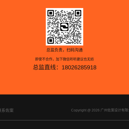
总监负责，扫码沟通
即使不合作，加下微信听听建议也无妨
总监直线：18026285918
联系佐案
Copyright @ 2026 广州佐案设