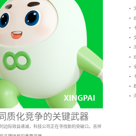
文
成
卡
文
深
成
全
卡
趋
深
同质化竞争的关键武器
的边际效益递减，科技公司正在寻找新的突破口。吉祥