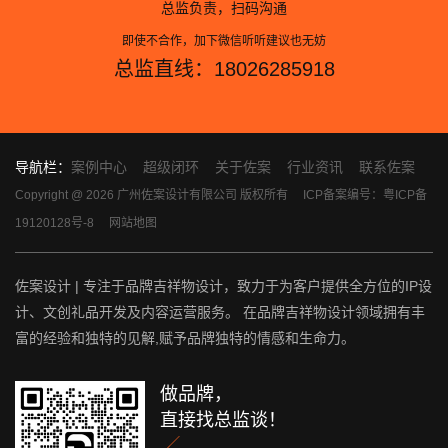
总监负责，扫码沟通
即使不合作，加下微信听听建议也无妨
总监直线：18026285918
导航栏：
案例中心
超级闭环
关于佐案
行业资讯
联系佐案
Copyright @ 2026 广州佐案设计有限公司 版权所有
ICP备案编号：粤ICP备
19120128号-8
网站地图
佐案设计 | 专注于品牌吉祥物设计，致力于为客户提供全方位的IP设
计、文创礼品开发及内容运营服务。 在品牌吉祥物设计领域拥有丰
富的经验和独特的见解,赋予品牌独特的情感和生命力。
做品牌，
直接找总监谈！
