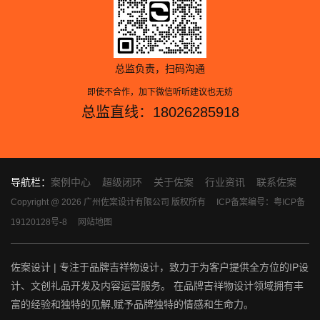
总监负责，扫码沟通
即使不合作，加下微信听听建议也无妨
总监直线：18026285918
导航栏：
案例中心
超级闭环
关于佐案
行业资讯
联系佐案
Copyright @ 2026 广州佐案设计有限公司 版权所有
ICP备案编号：粤ICP备
19120128号-8
网站地图
佐案设计 | 专注于品牌吉祥物设计，致力于为客户提供全方位的IP设
计、文创礼品开发及内容运营服务。 在品牌吉祥物设计领域拥有丰
富的经验和独特的见解,赋予品牌独特的情感和生命力。