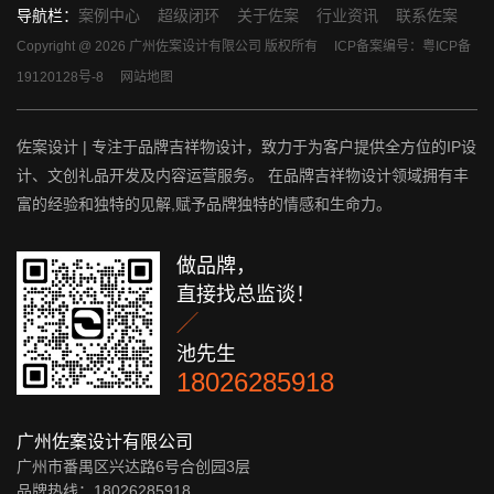
导航栏：
案例中心
超级闭环
关于佐案
行业资讯
联系佐案
Copyright @ 2026 广州佐案设计有限公司 版权所有
ICP备案编号：粤ICP备
19120128号-8
网站地图
佐案设计 | 专注于品牌吉祥物设计，致力于为客户提供全方位的IP设
计、文创礼品开发及内容运营服务。 在品牌吉祥物设计领域拥有丰
富的经验和独特的见解,赋予品牌独特的情感和生命力。
做品牌，
直接找总监谈！

池先生
18026285918
广州佐案设计有限公司
广州市番禺区兴达路6号合创园3层
品牌热线：18026285918