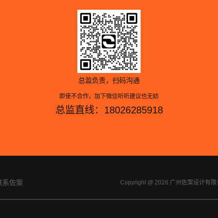
总监负责，扫码沟通
即使不合作，加下微信听听建议也无妨
总监直线：18026285918
联系佐案
Copyright @ 2026 广州佐案设