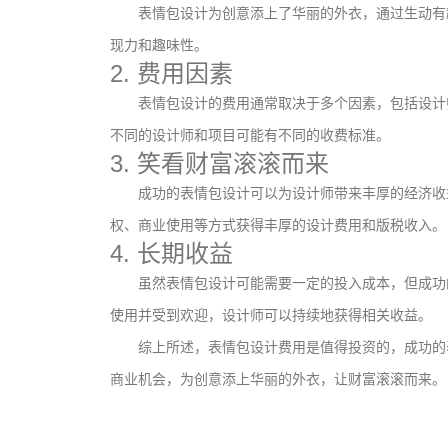
表情包设计为创意添上了华丽的外衣，通过生动有
现力和趣味性。
2. 费用因素
表情包设计的费用通常取决于多个因素，包括设计
不同的设计师和项目可能有不同的收费标准。
3. 笑看财富滚滚而来
成功的表情包设计可以为设计师带来丰厚的经济收
权、商业使用等方式获得丰厚的设计费用和版税收入。
4. 长期收益
虽然表情包设计可能需要一定的投入成本，但成功
使用并受到欢迎，设计师可以持续地获得相关收益。
文创产品设计的成本控制——实战技巧 | IP设计公
综上所述，表情包设计费用是值得投资的，成功的
司-佐案设计
商业机会，为创意添上华丽的外衣，让财富滚滚而来。
系统化的方法论是文创产品设计成功的基……