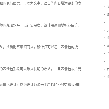
趣的表情图案，可以为文字、语言等内容增添更多的表
文
成
卡
师的经验水平、设计复杂度、设计用途和版权范围等。
文
深
成
益，笑看财富滚滚而来。设计师可以通过表情包的授
全
卡
的表情包形象可以带来长期的收益。一旦表情包被广泛
趋
深
成功案例：品牌IP设计的视觉体系 | IP设计公司-佐
表情包设计可以为设计师带来丰厚的经济收益和长期的
案设计
品牌ip设计行业正在经历深刻变革，新的……