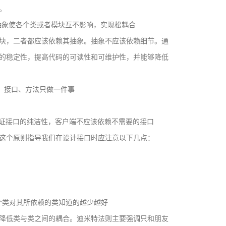
。
iple：通过抽象使各个类或者模块互不影响，实现松耦合
块，二者都应该依赖其抽象。抽象不应该依赖细节。通
的稳定性，提高代码的可读性和可维护性，并能够降低
e：一个类、接口、方法只做一件事
iple：尽量保证接口的纯洁性，客户端不应该依赖不需要的接口
这个原则指导我们在设计接口时应注意以下几点：
，一个类对其所依赖的类知道的越少越好
降低类与类之间的耦合。迪米特法则主要强调只和朋友