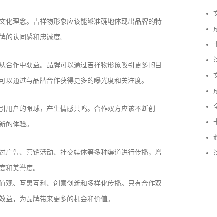
文
文化理念。吉祥物形象应该能够准确地体现出品牌的特
成
牌的认同感和忠诚度。
卡
深
从合作中获益。品牌可以通过吉祥物形象吸引更多的目
文
可以通过与品牌合作获得更多的曝光度和关注度。
成
全
引用户的眼球，产生情感共鸣。合作双方应该不断创
卡
新的体验。
趋
过广告、营销活动、社交媒体等多种渠道进行传播，增
深
度和美誉度。
成功案例：品牌IP设计的视觉体系 | IP设计公司-佐
值观、互惠互利、创意创新和多样化传播。只有合作双
案设计
效益，为品牌带来更多的机会和价值。