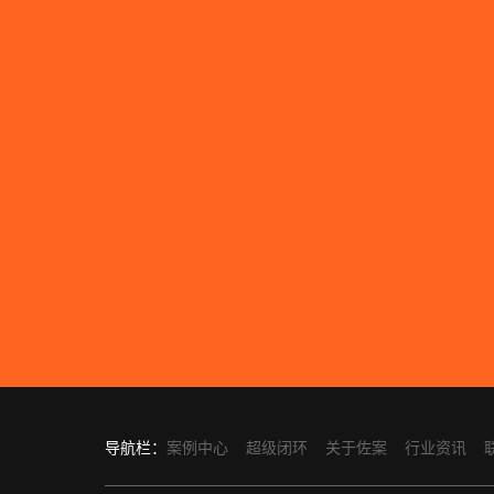
导航栏：
案例中心
超级闭环
关于佐案
行业资讯