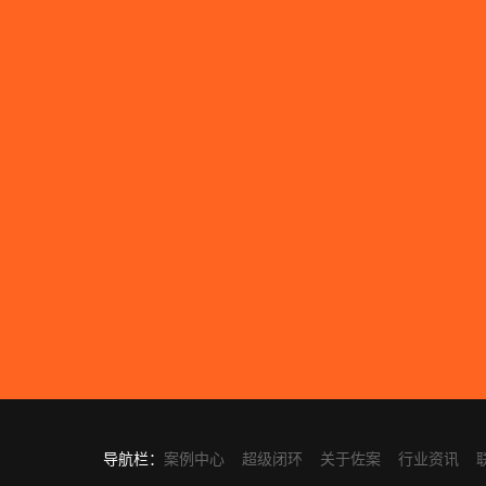
导航栏：
案例中心
超级闭环
关于佐案
行业资讯