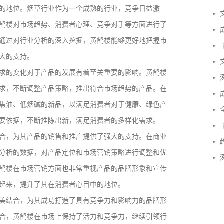
的地位。烟草行业作为一个成熟的行业，竞争日益激
文
鹤楼对市场趋势、消费者心理、竞争对手等方面进行了
成
通过对行业分析的深入挖掘，黄鹤楼能够更好地把握市
卡
大的支持。
文
求的变化对于产品的发展有着至关重要的影响。黄鹤楼
深
求，不断调整产品策略，推出符合市场趋势的产品。在
成
焦油、低烟碱的新品，以满足消费者对于健康、绿色产
全
要依据，不断推陈出新，满足消费者的多样化需求。
卡
合，为其产品的销售和推广提供了强大的支持。在商业
趋
分析的数据，对产品定位和市场营销策略进行调整和优
深
鹤楼在市场营销方面也非常重视产品的品牌形象和宣传
起来，提升了其在消费者心目中的地位。
美结合，为其成功打造了具有竞争力和影响力的品牌形
成功案例：品牌IP设计的视觉体系 | IP设计公司-佐
合，黄鹤楼在市场上保持了活力和竞争力，继续引领行