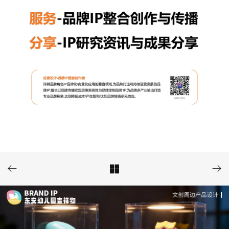


