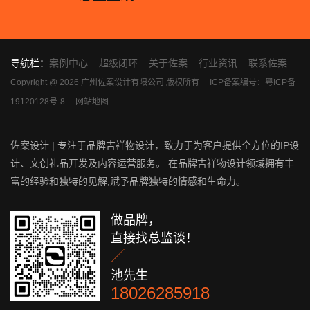
导航栏：
案例中心
超级闭环
关于佐案
行业资讯
联系佐案
Copyright @ 2026 广州佐案设计有限公司 版权所有
ICP备案编号：粤ICP备
19120128号-8
网站地图
佐案设计 | 专注于品牌吉祥物设计，致力于为客户提供全方位的IP设
计、文创礼品开发及内容运营服务。 在品牌吉祥物设计领域拥有丰
富的经验和独特的见解,赋予品牌独特的情感和生命力。
做品牌，
直接找总监谈！

池先生
18026285918