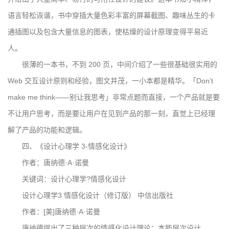
语言轻松诙谐，书中穿插大量色彩丰富的屏幕截图、趣味丛生的卡
通插图以及包含大量信息的图表，使枯燥的设计原理变得平易近
人。
很薄的一本书，不到 200 页，中间介绍了一些很基础很实用的
Web 交互设计原则和经验，图文并茂，一小本都是精华。「Don’t
make me think——别让我思考」非常点题而直接，一个产品就是要
不让用户思考，而是要让用户在见到产品的那一刻，直觉上已经理
解了产品的功能和逻辑。
四、《设计心理学 3-情感化设计》
作者：唐纳德·A·诺曼
关键词：设计心理学?情感化设计
设计心理学3 情感化设计（修订版） 中信出版社
作者：[美]唐纳德·A·诺曼
唐纳德提出了三种层次的情感化设计理论：本能层次设计