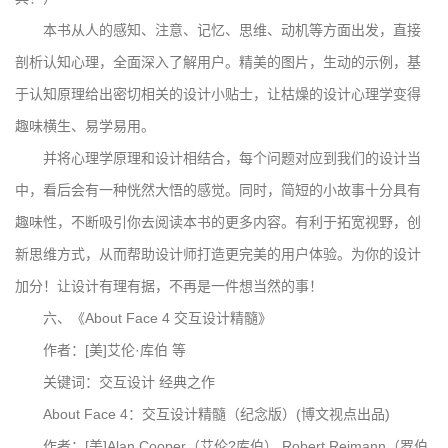
本书从人的感知、注意、记忆、思维、动机等方面出发，直接
剖析认知心理，全面深入了解用户。精美的图片，生动的示例，基
于认知原理给出密切相关的设计小贴士，让枯燥的设计心理学变得
趣味横生、易学易用。
并将心理学原理和设计相结合，每个问题对应到我们的设计当
中，看后会有一种恍然大悟的感觉。同时，简短的小故事十分具有
趣味性，不断吸引你去阅读本书的更多内容。有利于拓宽视野，创
新思维方式，从而帮助设计师打造更完美的用户体验。为你的设计
加分！让设计有理有据，不再是一件想当然的事！
六、《About Face 4 交互设计精髓》
作者：[美]艾伦·库伯 等
关键词：交互设计 经典之作
About Face 4：交互设计精髓（纪念版）(博文视点出品)
作者：[美]Alan,Cooper（艾伦?库伯）,Robert,Reimann（罗伯