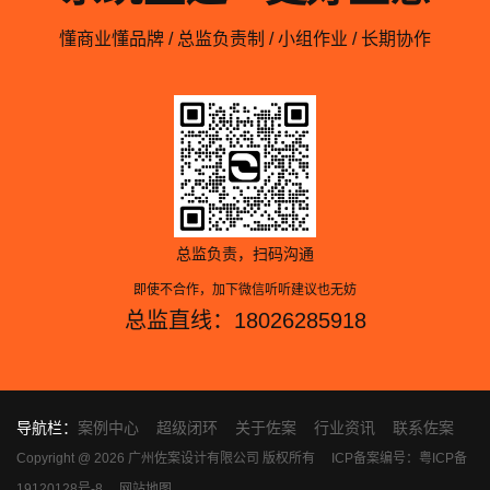
懂商业懂品牌 / 总监负责制 / 小组作业 / 长期协作
总监负责，扫码沟通
即使不合作，加下微信听听建议也无妨
总监直线：18026285918
导航栏：
案例中心
超级闭环
关于佐案
行业资讯
联系佐案
Copyright @ 2026 广州佐案设计有限公司 版权所有
ICP备案编号：粤ICP备
19120128号-8
网站地图