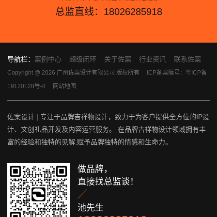
总监直线：18026285918
导航栏：
案例中心
超级闭环
关于佐案
行业资讯
联系佐案
Copyright @ 2026 广州佐案设计有限公司 版权所有
ICP备案编号：粤ICP备
19120128号-8
网站地图
佐案设计 | 专注于品牌吉祥物设计，致力于为客户提供全方位的IP设
计、文创礼品开发及内容运营服务。 在品牌吉祥物设计领域拥有丰
富的经验和独特的见解,赋予品牌独特的情感和生命力。
做品牌，
直接找总监谈！

池先生