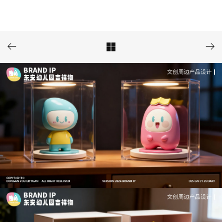


