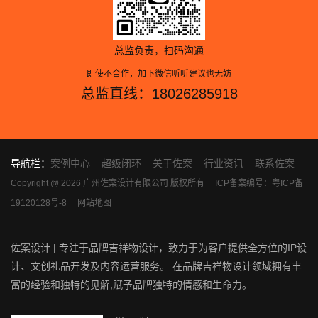
总监负责，扫码沟通
即使不合作，加下微信听听建议也无妨
总监直线：18026285918
导航栏：
案例中心
超级闭环
关于佐案
行业资讯
联系佐案
Copyright @ 2026 广州佐案设计有限公司 版权所有
ICP备案编号：粤ICP备
19120128号-8
网站地图
佐案设计 | 专注于品牌吉祥物设计，致力于为客户提供全方位的IP设
计、文创礼品开发及内容运营服务。 在品牌吉祥物设计领域拥有丰
富的经验和独特的见解,赋予品牌独特的情感和生命力。