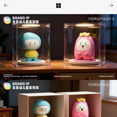


