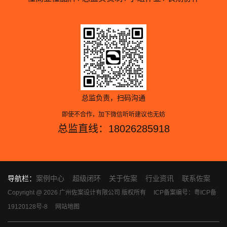
总监负责，扫码沟通
即使不合作，加下微信听听建议也无妨
总监直线：18026285918
导航栏：
案例中心
超级闭环
关于佐案
行业资讯
联系佐案
Copyright @ 2026 广州佐案设计有限公司 版权所有
ICP备案编号：粤ICP备
19120128号-8
网站地图