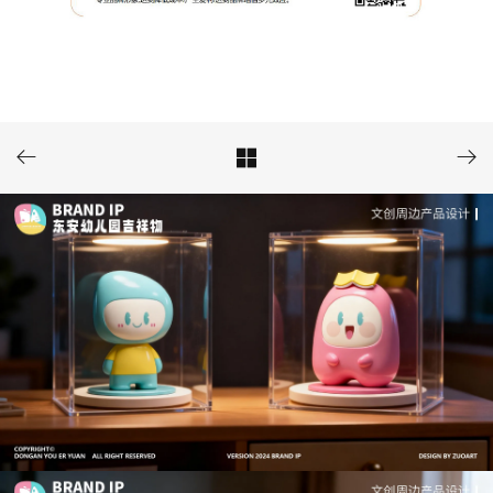


