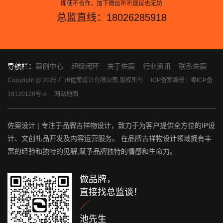
即使不合作，加下微信听听建议也无妨
总监直线：18026285918
导航栏：
案例中心
超级闭环
关于佐案
行业资讯
联系佐案
Copyright @ 2026 广州佐案设计有限公司 版权所有
ICP备案编号：粤ICP备
19120128号-8
网站地图
佐案设计 | 专注于品牌吉祥物设计，致力于为客户提供全方位的IP设
计、文创礼品开发及内容运营服务。 在品牌吉祥物设计领域拥有丰
富的经验和独特的见解,赋予品牌独特的情感和生命力。
做品牌，
直接找总监谈！

池先生