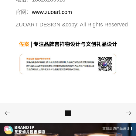
官网：
www.zuoart.com
ZUOART DESIGN &copy; All Rights Reserved


