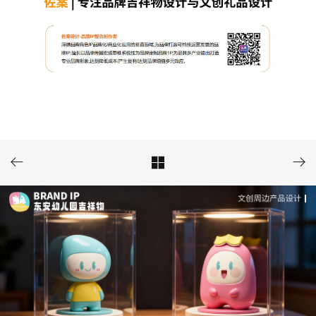


